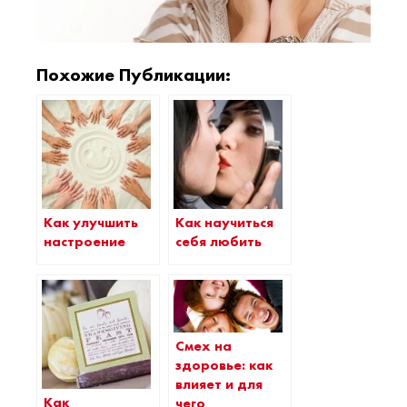
Похожие Публикации:
Как улучшить
Как научиться
настроение
себя любить
Смех на
здоровье: как
влияет и для
Как
чего