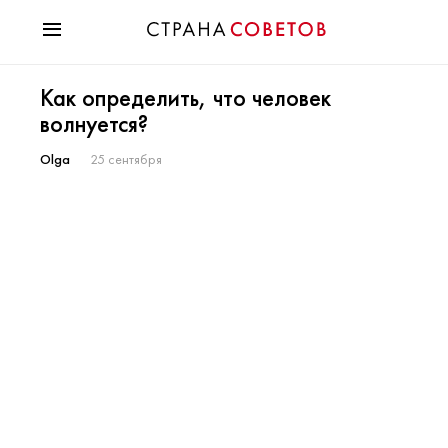
Красота
Как определить, что человек
Мода
волнуется?
Звезды
Гороскопы
Olga
25 сентября
Здоровье
Психология
Хобби
Разное
Праздники