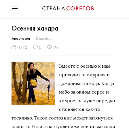
Красота
Осенняя хандра
Мода
Звезды
Анастасия
2 октября
Гороскопы
0/10
0
194
Здоровье
Психология
Вместе с осенью к нам
Хобби
приходит пасмурная и
Разное
дождливая погода. Когда
Праздники
небо за окном серое и
хмурое, на душе нередко
становится как-то
тоскливо. Такое состояние может затянуться
надолго. Если с наступлением осени вы впали