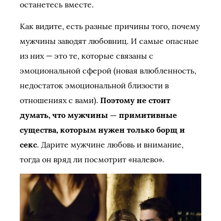
останетесь вместе.
Как видите, есть разные причины того, почему
мужчины заводят любовниц. И самые опасные
из них — это те, которые связаны с
эмоциональной сферой (новая влюбленность,
недостаток эмоциональной близости в
отношениях с вами).
Поэтому не стоит
думать, что мужчины — примитивные
существа, которым нужен только борщ и
секс
. Дарите мужчине любовь и внимание,
тогда он вряд ли посмотрит «налево».