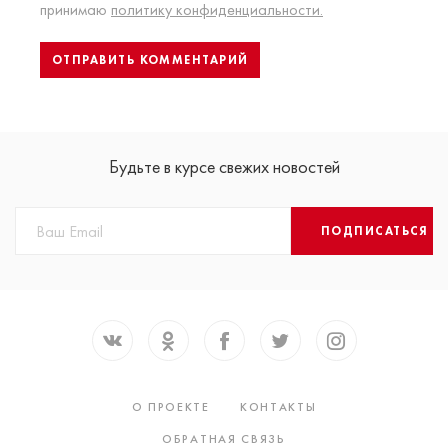
принимаю
политику конфиденциальности.
Будьте в курсе свежих новостей
ПОДПИСАТЬСЯ
О ПРОЕКТЕ
КОНТАКТЫ
ОБРАТНАЯ СВЯЗЬ