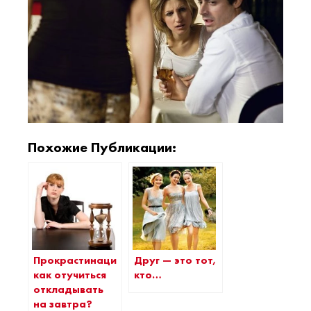
Похожие Публикации:
Прокрастинация:
Друг — это тот,
как отучиться
кто…
откладывать
на завтра?