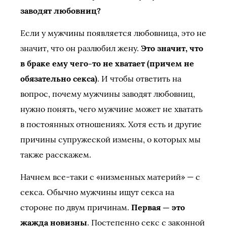
заводят любовниц?
Если у мужчины появляется любовница, это не
значит, что он разлюбил жену.
Это значит, что
в браке ему чего-то не хватает (причем не
обязательно секса)
. И чтобы ответить на
вопрос, почему мужчины заводят любовниц,
нужно понять, чего мужчине может не хватать
в постоянных отношениях. Хотя есть и другие
причины супружеской измены, о которых мы
также расскажем.
Начнем все-таки с «низменных материй» — с
секса. Обычно мужчины ищут секса на
стороне по двум причинам.
Первая — это
жажда новизны
. Постепенно секс с законной