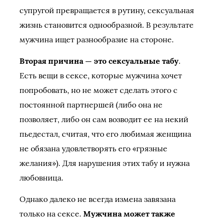
супругой превращается в рутину, сексуальная
жизнь становится однообразной. В результате
мужчина ищет разнообразие на стороне.
Вторая причина — это сексуальные табу
.
Есть вещи в сексе, которые мужчина хочет
попробовать, но не может сделать этого с
постоянной партнершей (либо она не
позволяет, либо он сам возводит ее на некий
пьедестал, считая, что его любимая женщина
не обязана удовлетворять его «грязные
желания»). Для нарушения этих табу и нужна
любовница.
Однако далеко не всегда измена завязана
только на сексе.
Мужчина может также