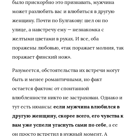
было прискорбно это признавать, мужчина
может разлюбить вас и влюбиться в другую
женщину. Почти по Булгакову: шел он по
улице, а навстречу ему — незнакомка с
желтыми цветами в руках. И все, оба
поражены любовью, «так поражает молния, так
поражает финский нож».
Разумеется, обстоятельства их встречи могут
быть и менее романтичными, но факт
остается фактом: от спонтанной
влюбленности никто не застрахован. Однако и
тут есть нюансы:
если мужчина влюбился в
другую женщину, скорее всего, его чувства к
вам уже успели угаснуть сами по себе
, а ее
он просто встретил в нужный момент. А