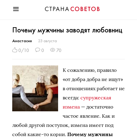
Красота
Почему мужчины заводят любовниц
Мода
Звезды
Анастасия
23 августа
Гороскопы
0/10
0
70
Здоровье
Психология
К сожалению, правило
Хобби
«от добра добра не ищут»
Разное
в отношениях работает не
Праздники
всегда:
супружеская
измена
— достаточно
частое явление. Как и
любой другой поступок, измена имеет под
собой какие-то корни.
Почему мужчины