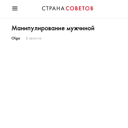
Красота
Манипулирование мужчиной
Мода
Звезды
Olga
6 августа
Гороскопы
Здоровье
Психология
Хобби
Разное
Праздники