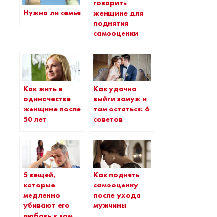
говорить
Нужна ли семья
женщине для
поднятия
самооценки
Как жить в
Как удачно
одиночестве
выйти замуж и
женщине после
там остаться: 6
50 лет
советов
5 вещей,
Как поднять
которые
самооценку
медленно
после ухода
убивают его
мужчины
любовь к вам