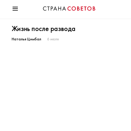
Красота
Жизнь после развода
Мода
Звезды
Наталья Цимбал
6 июля
Гороскопы
Здоровье
Психология
Хобби
Разное
Праздники