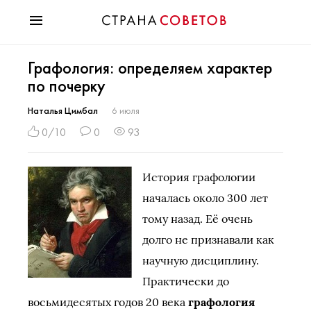
Красота
Графология: определяем характер
Мода
по почерку
Звезды
Гороскопы
Наталья Цимбал
6 июля
Здоровье
0/10
0
93
Психология
Хобби
История графологии
Разное
началась около 300 лет
Праздники
тому назад. Её очень
долго не признавали как
научную дисциплину.
Практически до
восьмидесятых годов 20 века
графология