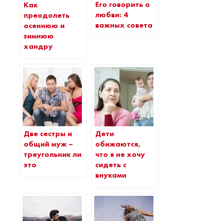
Его говорить о
Как
любви: 4
преодолеть
важных совета
осеннюю и
зимнюю
хандру
Две сестры и
Дети
общий муж –
обижаются,
треугольник ли
что я не хочу
это
сидеть с
внуками