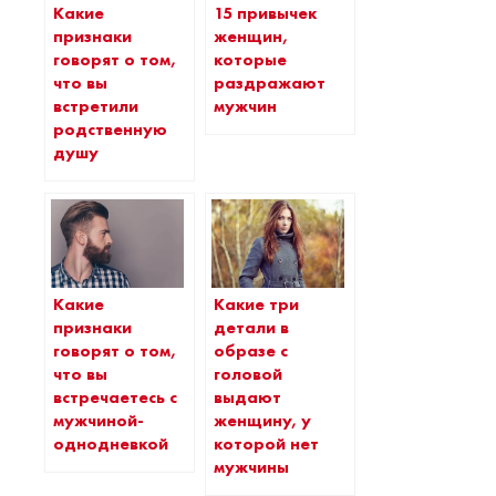
Какие
15 привычек
признаки
женщин,
говорят о том,
которые
что вы
раздражают
встретили
мужчин
родственную
душу
Какие
Какие три
признаки
детали в
говорят о том,
образе с
что вы
головой
встречаетесь с
выдают
мужчиной-
женщину, у
однодневкой
которой нет
мужчины