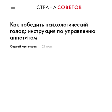
Красота
Как победить психологический
Мода
голод: инструкция по управлению
Звезды
аппетитом
Гороскопы
Здоровье
Сергей Артемьев
21 июля
Психология
Хобби
Разное
Праздники