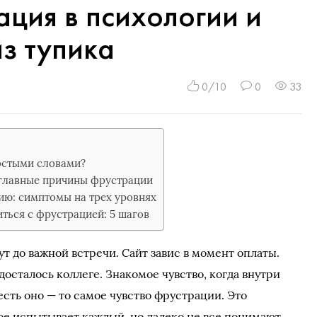
ация в психологии и
из тупика
0/10
0
33
остыми словами?
 главные причины фрустрации
ию: симптомы на трех уровнях
ться с фрустрацией: 5 шагов
ут до важной встречи. Сайт завис в момент оплаты.
осталось коллеге. Знакомое чувство, когда внутри
есть оно — то самое чувство фрустрации. Это
ое испытывает каждый, но далеко не все понимают