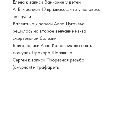
Елена
к записи
Заикание у детей
А. Б.
к записи
13 признаков, что у человека
нет души
Валентина
к записи
Алла Пугачёва
решилась на второе венчание из-за
смертельной болезни
Геля
к записи
Анна Калашникова опять
«кинула» Прохора Шаляпина
Сергей
к записи
Прорезная резьба
(ажурная) и трафареты