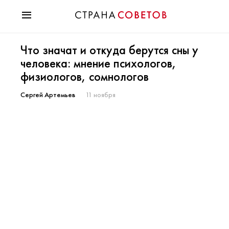
Красота
Что значат и откуда берутся сны у
Мода
человека: мнение психологов,
Звезды
физиологов, сомнологов
Гороскопы
Здоровье
Сергей Артемьев
11 ноября
Психология
Хобби
Разное
Праздники