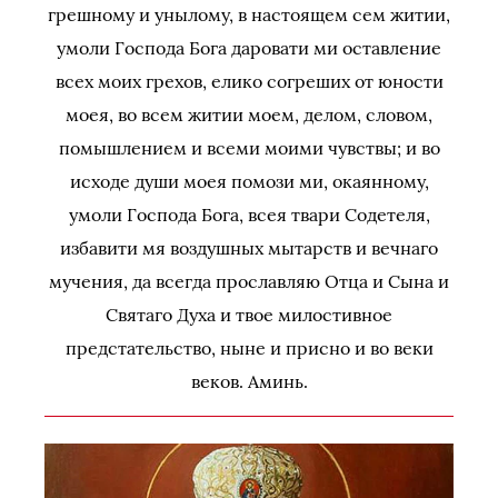
грешному и унылому, в настоящем сем житии,
умоли Господа Бога даровати ми оставление
всех моих грехов, елико согреших от юности
моея, во всем житии моем, делом, словом,
помышлением и всеми моими чувствы; и во
исходе души моея помози ми, окаянному,
умоли Господа Бога, всея твари Содетеля,
избавити мя воздушных мытарств и вечнаго
мучения, да всегда прославляю Отца и Сына и
Святаго Духа и твое милостивное
предстательство, ныне и присно и во веки
веков. Аминь.