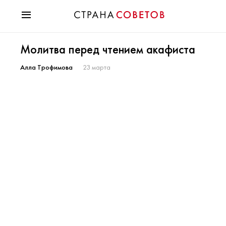
Красота
Молитва перед чтением акафиста
Мода
Звезды
Алла Трофимова
23 марта
Гороскопы
Здоровье
Психология
Хобби
Разное
Праздники