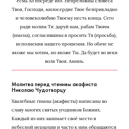
есмь Аз посреде их». Непреложны словеса
Твоя, Господи, милосердие Твое безприкладно
и человеколюбию Твоему несть конца. Сего
ради молим Тя: даруй нам, рабам Твоим
(имена), согласившимся просить Тя (просьба),
исполнения нашего прошения. Но обаче не
якоже мы хотим, но якоже Ты. Да будет во веки
воля Твоя. Аминь.
Молитва перед чтением акафиста
Николаю Чудотворцу
Хвалебные гимны (акафисты) написаны во
славу многих святых угодников Божиих.
Каждый из них занимает своё место в
небесной иерархии и часто к ним обращаются