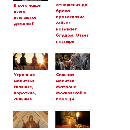
отношения до
В кого чаще
брака
всего
православие
вселяются
сейчас
демоны?
называет
блудом. Ответ
пастыря
Утренние
Сильная
молитвы:
молитва
главные,
Матроне
короткие,
Московской о
сильные
помощи