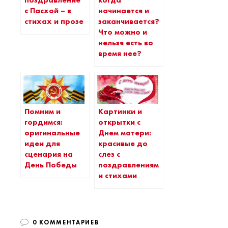
с Пасхой – в
начинается и
стихах и прозе
заканчивается?
Что можно и
нельзя есть во
время нее?
Помним и
Картинки и
гордимся:
открытки с
оригинальные
Днем матери:
идеи для
красивые до
сценария на
слез с
День Победы
поздравлениями
и стихами
0 КОММЕНТАРИЕВ