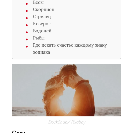
Весы
Скорпион
Стрелец
Козерог
Водолей
Рыбы
Где искать счастье каждому знаку
зодиака
StockSnap/ Pixabay
Овен