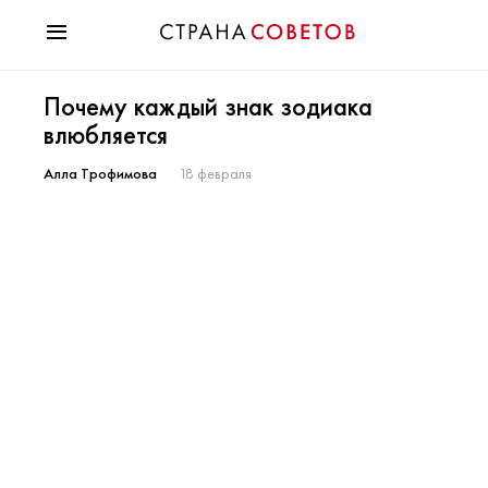
Красота
Почему каждый знак зодиака
Мода
влюбляется
Звезды
Гороскопы
Алла Трофимова
18 февраля
Здоровье
Психология
Хобби
Разное
Праздники