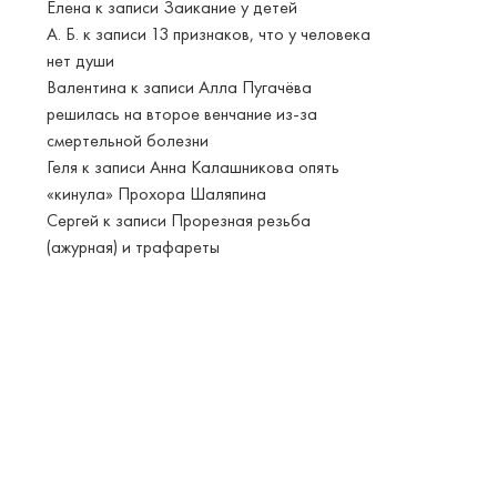
Елена
к записи
Заикание у детей
А. Б.
к записи
13 признаков, что у человека
нет души
Валентина
к записи
Алла Пугачёва
решилась на второе венчание из-за
смертельной болезни
Геля
к записи
Анна Калашникова опять
«кинула» Прохора Шаляпина
Сергей
к записи
Прорезная резьба
(ажурная) и трафареты