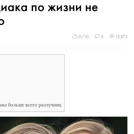
иака по жизни не
о
0/10
0
12373
ака больше всего разлучниц