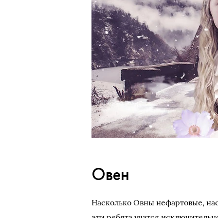
Овен
Насколько Овны нефартовые, наст
эти ребята учатся исключительн