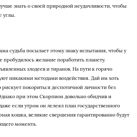
учше знать о своей природной неудачливости, чтобы
 углы.
ама судьба посылает этому знаку испытания, чтобы у
е пробудилось желание поработить планету.
явленных злодеев и тиранов. На пути к горячо
уют никакими методами воздействия. Дай им хоть
во рискует покориться деспотичной личности без
 Однако при этом Скорпион довольно обидчив и
 даже если утром он лелеял план государственного
ерная кошка, великие свершения гарантированно будут
ящего момента.