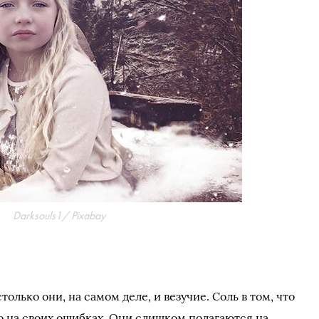
Darksouls1/ Pixabay
олько они, на самом деле, и везучие. Соль в том, что
о на своих ошибках. Они слишком полагаются на