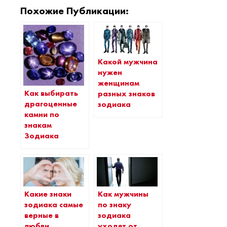
Похожие Публикации:
Какой мужчина
нужен
женщинам
Как выбирать
разных знаков
драгоценные
зодиака
камни по
знакам
Зодиака
Какие знаки
Как мужчины
зодиака самые
по знаку
верные в
зодиака
любви
уходят от