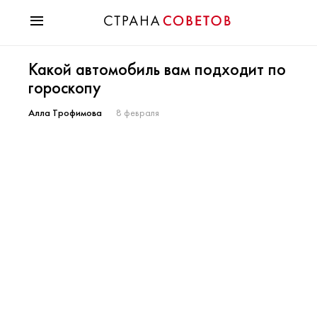
Красота
Какой автомобиль вам подходит по
Мода
гороскопу
Звезды
Гороскопы
Алла Трофимова
8 февраля
Здоровье
Психология
Хобби
Разное
Праздники