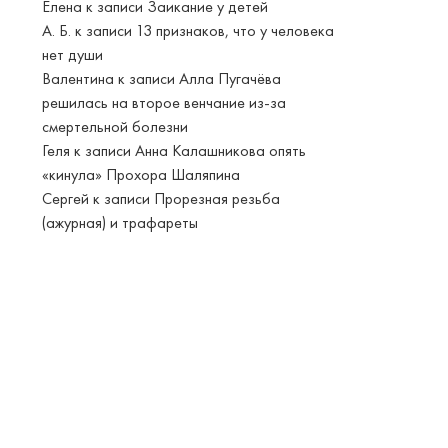
Елена
к записи
Заикание у детей
А. Б.
к записи
13 признаков, что у человека
нет души
Валентина
к записи
Алла Пугачёва
решилась на второе венчание из-за
смертельной болезни
Геля
к записи
Анна Калашникова опять
«кинула» Прохора Шаляпина
Сергей
к записи
Прорезная резьба
(ажурная) и трафареты