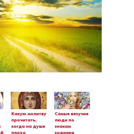
Какую молитву
Самые везучие
прочитать,
люди по
й
когда на душе
знакам
ой
плохо
зодиака