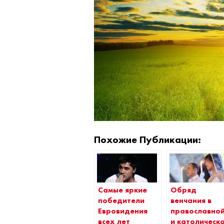
Похожие Публикации:
Самые яркие
Обряд
победители
венчания в
Евровидения
православно
всех лет
и католическ