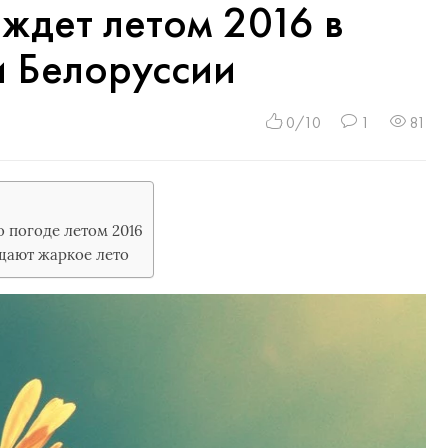
 ждет летом 2016 в
и Белоруссии
0/10
1
81
 погоде летом 2016
щают жаркое лето