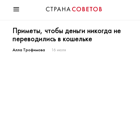
Красота
Приметы, чтобы деньги никогда не
Мода
переводились в кошельке
Звезды
Гороскопы
Алла Трофимова
16 июля
Здоровье
Психология
Хобби
Разное
Праздники