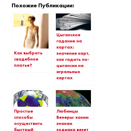
Похожие Публикации:
Цыганское
гадание на
картах:
Как выбрать
значение карт,
свадебное
как гадать по-
платье?
цыгански на
игральных
картах
Простые
Любимцы
способы
Венеры: каким
осуществить
знакам
быстрый
зодиака везет