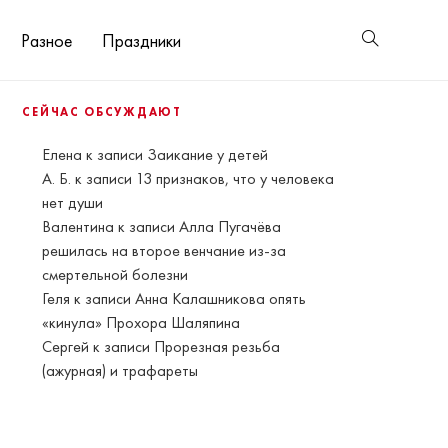
Разное
Праздники
СЕЙЧАС ОБСУЖДАЮТ
Елена
к записи
Заикание у детей
А. Б.
к записи
13 признаков, что у человека
нет души
Валентина
к записи
Алла Пугачёва
решилась на второе венчание из-за
смертельной болезни
Геля
к записи
Анна Калашникова опять
«кинула» Прохора Шаляпина
Сергей
к записи
Прорезная резьба
(ажурная) и трафареты