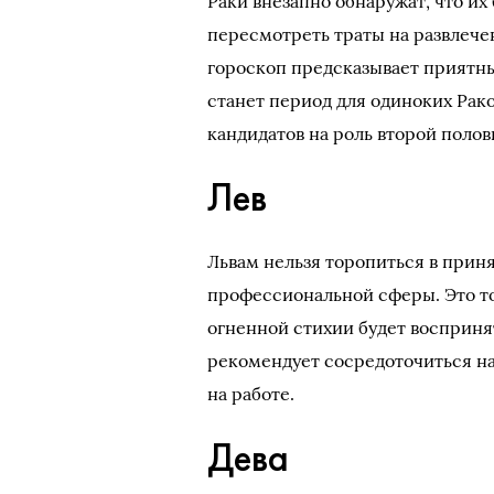
Раки внезапно обнаружат, что и
пересмотреть траты на развлече
гороскоп предсказывает приятн
станет период для одиноких Рако
кандидатов на роль второй полов
Лев
Львам нельзя торопиться в прин
профессиональной сферы. Это то
огненной стихии будет восприня
рекомендует сосредоточиться на
на работе.
Дева