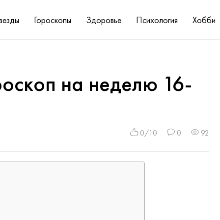
везды
Гороскопы
Здоровье
Психология
Хобби
оскоп на неделю 16-
0/10
0
92