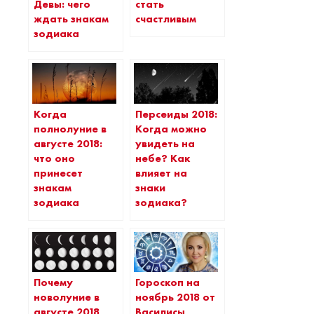
Девы: чего
стать
ждать знакам
счастливым
зодиака
Когда
Персеиды 2018:
полнолуние в
Когда можно
августе 2018:
увидеть на
что оно
небе? Как
принесет
влияет на
знакам
знаки
зодиака
зодиака?
Почему
Гороскоп на
новолуние в
ноябрь 2018 от
августе 2018
Василисы