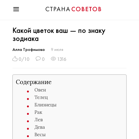
Красота
Какой цветок ваш — по знаку
Мода
зодиака
Звезды
Гороскопы
Алла Трофимова
9 июля
Здоровье
0/10
0
1316
Психология
Хобби
Содержание
Разное
Овен
Праздники
Телец
Близнецы
Рак
Лев
Дева
Весы