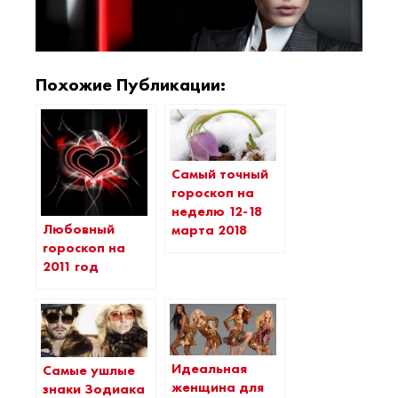
Похожие Публикации:
Самый точный
гороскоп на
неделю 12-18
Любовный
марта 2018
гороскоп на
2011 год
Идеальная
Самые ушлые
женщина для
знаки Зодиака