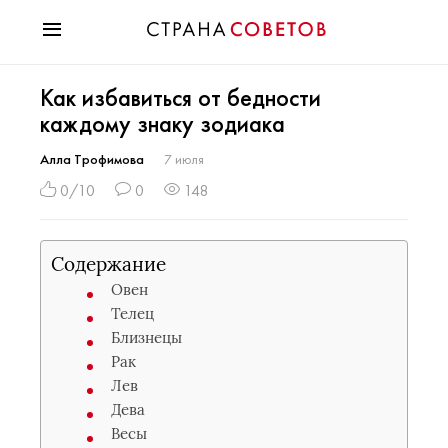
Красота
Как избавиться от бедности
Мода
каждому знаку зодиака
Звезды
Гороскопы
Алла Трофимова
7 июля
Здоровье
0/10
0
148
Психология
Хобби
Содержание
Разное
Овен
Праздники
Телец
Близнецы
Рак
Лев
Дева
Весы