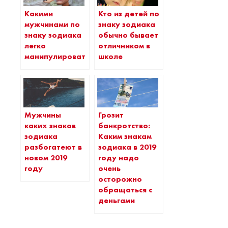
Какими
Кто из детей по
мужчинами по
знаку зодиака
знаку зодиака
обычно бывает
легко
отличником в
манипулировать
школе
Мужчины
Грозит
каких знаков
банкротство:
зодиака
Каким знакам
разбогатеют в
зодиака в 2019
новом 2019
году надо
году
очень
осторожно
обращаться с
деньгами