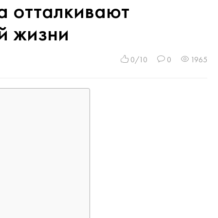
а отталкивают
ей жизни
0/10
0
1965