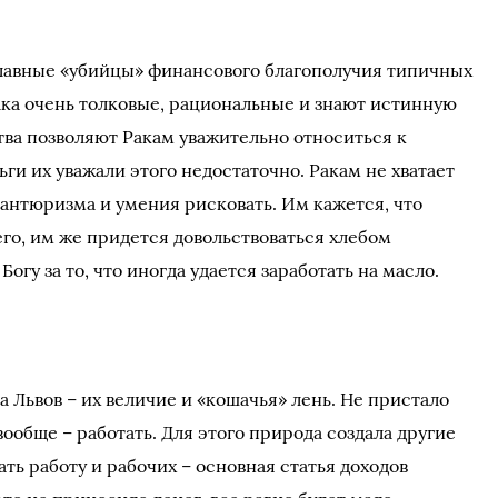
главные «убийцы» финансового благополучия типичных
нака очень толковые, рациональные и знают истинную
тва позволяют Ракам уважительно относиться к
ньги их уважали этого недостаточно. Ракам не хватает
вантюризма и умения рисковать. Им кажется, что
его, им же придется довольствоваться хлебом
гу за то, что иногда удается заработать на масло.
 Львов – их величие и «кошачья» лень. Не пристало
вообще – работать. Для этого природа создала другие
ать работу и рабочих – основная статья доходов