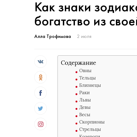
Как знаки зодиак
богатство из сво
Алла Трофимова
2 июля
Содержание
Овны
Тельцы
Близнецы
Раки
Львы
Девы
Весы
Скорпионы
Стрельцы
Козероги