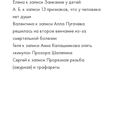
Елена
к записи
Заикание у детей
А. Б.
к записи
13 признаков, что у человека
нет души
Валентина
к записи
Алла Пугачёва
решилась на второе венчание из-за
смертельной болезни
Геля
к записи
Анна Калашникова опять
«кинула» Прохора Шаляпина
Сергей
к записи
Прорезная резьба
(ажурная) и трафареты