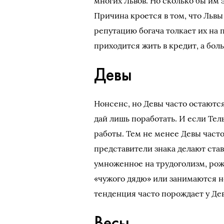
многих Львов. Но сколько бы им э
Причина кроется в том, что Львы
репутацию богача толкает их на 
приходится жить в кредит, а бол
Девы
Нонсенс, но Девы часто остаются
дай лишь поработать. И если Тел
работы. Тем не менее Девы часто
представители знака делают ста
умноженное на трудоголизм, рож
«чужого дядю» или занимаются не
тенденция часто порождает у Де
Весы