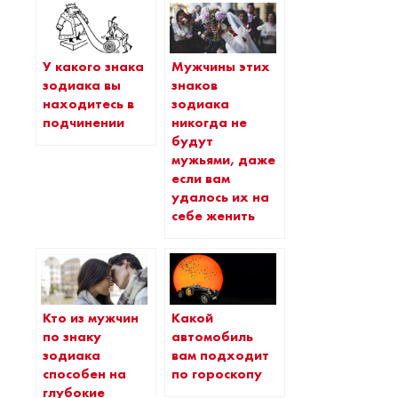
У какого знака
Мужчины этих
зодиака вы
знаков
находитесь в
зодиака
подчинении
никогда не
будут
мужьями, даже
если вам
удалось их на
себе женить
Кто из мужчин
Какой
по знаку
автомобиль
зодиака
вам подходит
способен на
по гороскопу
глубокие