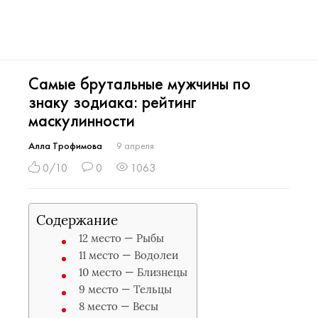
Самые брутальные мужчины по
знаку зодиака: рейтинг
маскулинности
Алла Трофимова
9 апреля
0/10
0
1063
Содержание
12 место — Рыбы
11 место — Водолеи
10 место — Близнецы
9 место — Тельцы
8 место — Весы