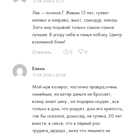
17.04.2018 в 12:11
Лев — полное Г. Живем 15 лет, гуляет
налево и направо, жмот, самодур, алкаш.
Зато ему подавай только самое-самое
лучшее. В угоду себе и семья побоку. Центр
вселенной блин!
Ответить
0
0
Елена
17.04.2018 в 20:04
Мой муж козерог, частично правда,очень
симейные, на ветер деньги не бросает,
всему знает цену , на подарки скуден , все
только в дом, что радует, дом его крепость,
так бы сказала, домосед, не гуляка, 20 лет
вместе, в сексе, что в первый раз.
трудяга_ерунда , низа что лишнего не