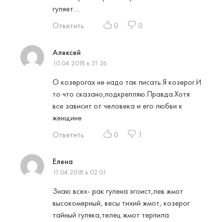
гуляет….
Ответить
0
0
Алексей
10.04.2018 в 21:26
О козерогах не надо так писать.Я козерог.И
то что сказано,подкрепляю.Правда.Хотя
все зависит от человека и его любви к
женщине
Ответить
0
1
Елена
11.04.2018 в 02:01
Знаю всех- рак гулена эгоист,лев жмот
высокомерный, весы тихий жмот, козерог
тайный гуляка,телец жмот терпила