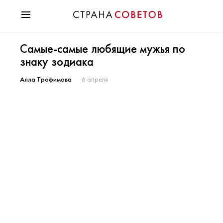
Красота
Самые-самые любящие мужья по
Мода
знаку зодиака
Звезды
Гороскопы
Алла Трофимова
6 апреля
Здоровье
Психология
Хобби
Разное
Праздники