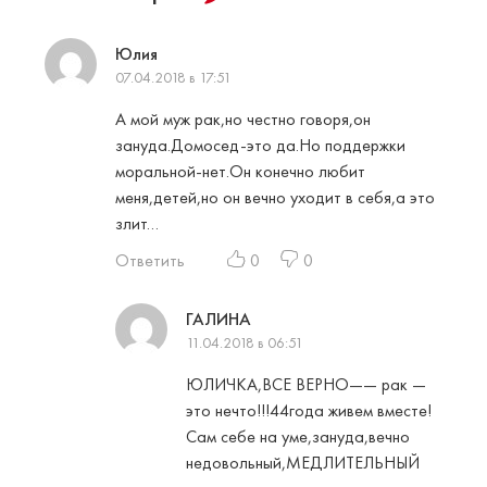
Юлия
07.04.2018 в 17:51
А мой муж рак,но честно говоря,он
зануда.Домосед-это да.Но поддержки
моральной-нет.Он конечно любит
меня,детей,но он вечно уходит в себя,а это
злит…
Ответить
0
0
ГАЛИНА
11.04.2018 в 06:51
ЮЛИЧКА,ВСЕ ВЕРНО—— рак —
это нечто!!!44года живем вместе!
Сам себе на уме,зануда,вечно
недовольный,МЕДЛИТЕЛЬНЫЙ