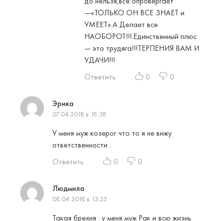
до нельзя,все опровергает
—«ТОЛЬКО ОН ВСЕ ЗНАЕТ и
УМЕЕТ».А Делает все
НАОБОРОТ!!!.Единственный плюс
— это трудяга!!!ТЕРПЕНИЯ ВАМ И
УДАЧИ!!!
Ответить
0
0
Эрика
07.04.2018 в 18:38
У меня муж козерог что то я не вижу
ответственности .
Ответить
0
0
Людмила
08.04.2018 в 13:25
Такая брехня : у меня муж Рак и всю жизнь