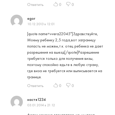
Ответить
0
0
egor
10.12.2013 в 12:01
[quote name=»vera22045″]Здравствуйте,
Моему ребенку 2,5 года,вот заграницу
попасть не можем,т.к. отец ребенка не дает
разрешения на выезд[/quote]Разрешение
требуется только для получения визы,
поэтому спокойно едьте в любую страну,
где виза не требуется или выписывается на
границе.
Ответить
0
0
настя1234
03.01.2014 в 21:12
фотки конечно впечатляют. но мы пока