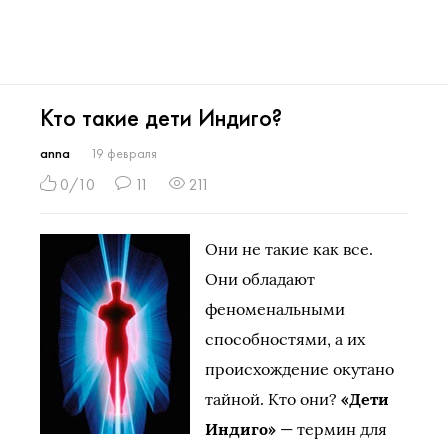
Кто такие дети Индиго?
anna
19 февраля
0/10
11
211
Они не такие как все.
Они обладают
феноменальными
способностями, а их
происхождение окутано
тайной. Кто они?
«Дети
Индиго»
— термин для