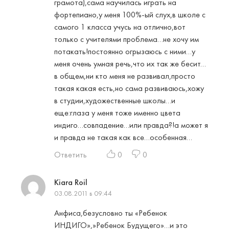
грамота),сама научилась играть на
фортепиано,у меня 100%-ый слух,в школе с
самого 1 класса учусь на отлично,вот
только с учителями проблема…не хочу им
потакать!постоянно огрызаюсь с ними…у
меня очень умная речь,что их так же бесит…
в общем,ни кто меня не развивал,просто
такая какая есть,но сама развиваюсь,хожу
в студии,художественные школы…и
еще:глаза у меня тоже именно цвета
индиго…совпадение…или правда?!а может я
и правда не такая как все…особенная…
Ответить
0
0
Kiara Roil
03.08.2011 в 09:44
Анфиса,безусловно ты «Ребенок
ИНДИГО»,»Ребенок Будущего»…и это