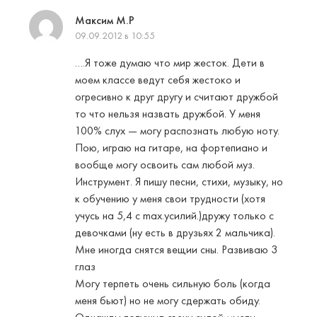
Максим М.Р
09.09.2012 в 10:55
….Я тоже думаю что мир жесток. Дети в
моем классе ведут себя жестоко и
огресивно к друг другу и считают дружбой
то что нельзя назвать дружбой. У меня
100% слух — могу распознать любую ноту.
Пою, играю на гитаре, на фортепиано и
вообще могу освоить сам любой муз.
Инструмент. Я пишу песни, стихи, музыку, но
к обучению у меня свои трудности (хотя
учусь на 5,4 с max.усилий.)дружу только с
девочками (ну есть в друзьях 2 мальчика).
Мне иногда снятся вещии сны. Развиваю 3
глаз
Могу терпеть очень сильную боль (когда
меня бьют) но не могу сдержать обиду.