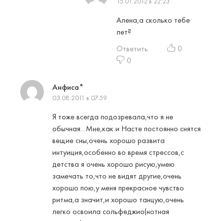
15.01.2012 в 22:23
Алена,а сколько тебе
лет?
Ответить
0
0
Анфиса*
03.08.2011 в 07:59
Я тоже всегда подозревала,что я не
обычная…Мне,как и Насте постоянно снятся
вещие сны,очень хорошо развита
интуиция,особенно во время стрессов,с
детства я очень хорошо рисую,умею
замечать то,что не видят другие,очень
хорошо пою,у меня прекрасное чувство
ритма,а значит,и хорошо танцую,очень
легко освоила сольфеджио(нотная