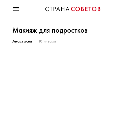
Красота
Макияж для подростков
Мода
Звезды
Анастасия
18 января
Гороскопы
Здоровье
Психология
Хобби
Разное
Праздники