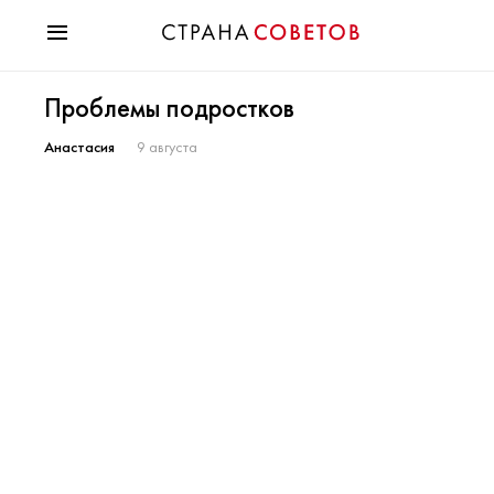
Красота
Проблемы подростков
Мода
Звезды
Анастасия
9 августа
Гороскопы
Здоровье
Психология
Хобби
Разное
Праздники