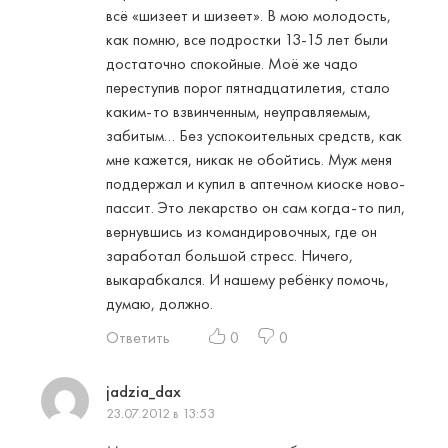
всё «шизеет и шизеет». В мою молодость,
как помню, все подростки 13-15 лет были
достаточно спокойные. Моё же чадо
переступив порог пятнадцатилетия, стало
каким-то взвинченным, неуправляемым,
забитым… Без успокоительных средств, как
мне кажется, никак не обойтись. Муж меня
поддержал и купил в аптечном киоске ново-
пассит. Это лекарство он сам когда-то пил,
вернувшись из командировочных, где он
заработал большой стресс. Ничего,
выкарабкался. И нашему ребёнку помочь,
думаю, должно.
Ответить
0
0
jadzia_dax
23.07.2012 в 13:53