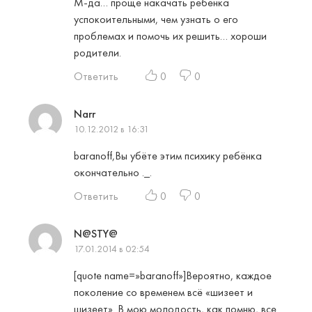
М-да… проще накачать ребенка
успокоительными, чем узнать о его
проблемах и помочь их решить… хороши
родители.
Ответить
0
0
Narr
10.12.2012 в 16:31
baranoff,Вы убёте этим психику ребёнка
окончательно ._.
Ответить
0
0
N@STY@
17.01.2014 в 02:54
[quote name=»baranoff»]Вероятно, каждое
поколение со временем всё «шизеет и
шизеет». В мою молодость, как помню, все