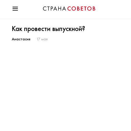
Красота
Как провести выпускной?
Мода
Звезды
Анастасия
17 мая
Гороскопы
Здоровье
Психология
Хобби
Разное
Праздники