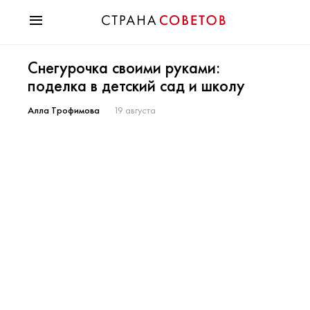
Красота
Снегурочка своими руками:
Мода
поделка в детский сад и школу
Звезды
Гороскопы
Алла Трофимова
19 августа
Здоровье
Психология
Хобби
Разное
Праздники