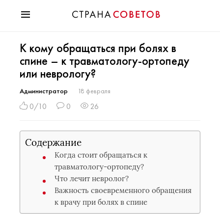
Красота
К кому обращаться при болях в
Мода
спине – к травматологу-ортопеду
Звезды
или неврологу?
Гороскопы
Здоровье
Администратор
18 февраля
Психология
0/10
0
26
Хобби
Разное
Содержание
Праздники
Когда стоит обращаться к
травматологу-ортопеду?
Что лечит невролог?
Важность своевременного обращения
к врачу при болях в спине