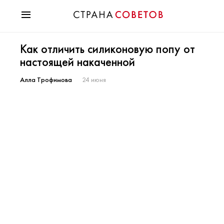
Красота
Как отличить силиконовую попу от
Мода
настоящей накаченной
Звезды
Гороскопы
Алла Трофимова
24 июня
Здоровье
Психология
Хобби
Разное
Праздники