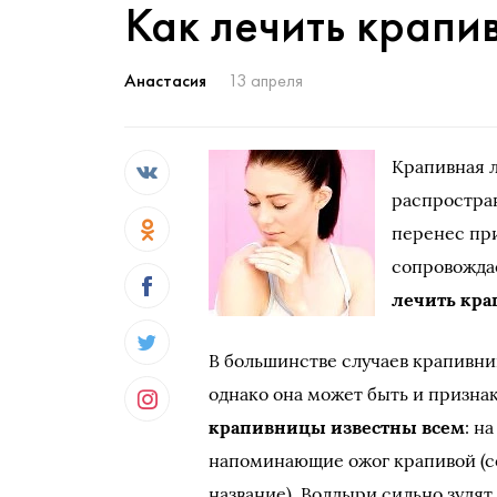
Как лечить крапи
Анастасия
13 апреля
Крапивная л
распростран
перенес пр
сопровожда
лечить кр
В большинстве случаев крапивни
однако она может быть и призна
крапивницы известны всем
: н
напоминающие ожог крапивой (со
название). Волдыри сильно зудя