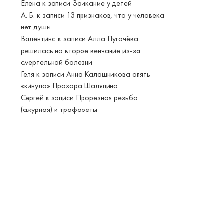
Елена
к записи
Заикание у детей
А. Б.
к записи
13 признаков, что у человека
нет души
Валентина
к записи
Алла Пугачёва
решилась на второе венчание из-за
смертельной болезни
Геля
к записи
Анна Калашникова опять
«кинула» Прохора Шаляпина
Сергей
к записи
Прорезная резьба
(ажурная) и трафареты