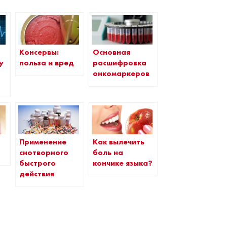
Консервы:
Основная
у
польза и вред
расшифровка
онкомаркеров
Применение
Как вылечить
снотворного
боль на
быстрого
кончике языка?
действия