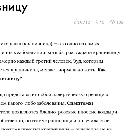
вницу
0/10
0
102
ихорадка (крапивница) — это одно из самых
енных заболеваний, хотя бы раз в жизни крапивницу
имерно каждый третий человек. Зуд, которым
ется крапивница, мешает нормально жить.
Как
апивницу?
ца представляет собой аллергическую реакцию,
ком какого-либо заболевания.
Симптомы
а теле появляются бледно-розовые плоские волдыри,
бственно, поэтому крапивница и получила свое
т, поэтому приступ крапивницы — ощущение не из