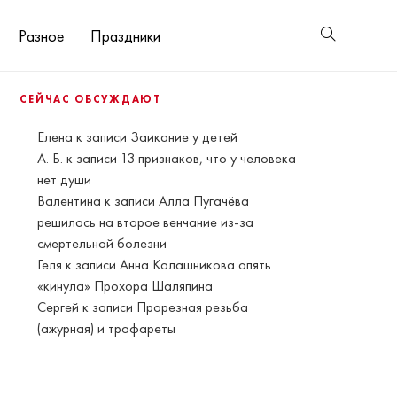
Разное
Праздники
СЕЙЧАС ОБСУЖДАЮТ
Елена
к записи
Заикание у детей
А. Б.
к записи
13 признаков, что у человека
нет души
Валентина
к записи
Алла Пугачёва
решилась на второе венчание из-за
смертельной болезни
Геля
к записи
Анна Калашникова опять
«кинула» Прохора Шаляпина
Сергей
к записи
Прорезная резьба
(ажурная) и трафареты