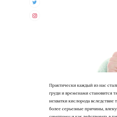
Практически каждый из нас сталк
груди и временами становится т
нехватки кислорода вследствие т
более серьезные причины, влеку
симптомы и как действовать в та