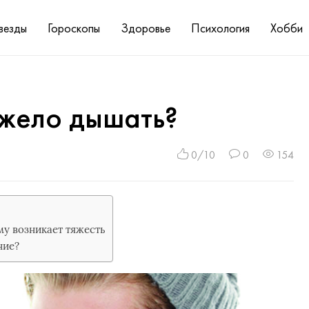
везды
Гороскопы
Здоровье
Психология
Хобби
яжело дышать?
0/10
0
154
у возникает тяжесть
ние?