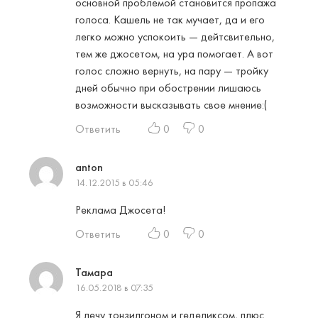
основной проблемой становится пропажа
голоса. Кашель не так мучает, да и его
легко можно успокоить — дейтсвительно,
тем же джосетом, на ура помогает. А вот
голос сложно вернуть, на пару — тройку
дней обычно при обострении лишаюсь
возможности высказывать свое мнение:(
Ответить
0
0
anton
14.12.2015 в 05:46
Реклама Джосета!
Ответить
0
0
Тамара
16.05.2018 в 07:35
Я лечу тонзилгоном и геделиксом, плюс