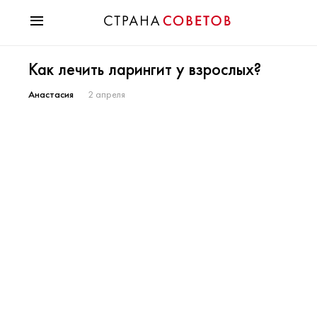
Красота
Как лечить ларингит у взрослых?
Мода
Звезды
Анастасия
2 апреля
Гороскопы
Здоровье
Психология
Хобби
Разное
Праздники