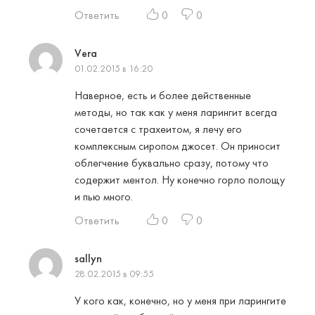
Ответить
0
0
Vera
01.02.2015 в 16:20
Наверное, есть и более действенные
методы, но так как у меня ларингит всегда
сочетается с трахеитом, я лечу его
комплексным сиропом джосет. Он приносит
облегчение буквально сразу, потому что
содержит ментол. Ну конечно горло полощу
и пью много.
Ответить
0
0
sallyn
28.02.2015 в 09:55
У кого как, конечно, но у меня при ларингите