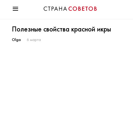
Красота
Полезные свойства красной икры
Мода
Звезды
Olga
6 марта
Гороскопы
Здоровье
Психология
Хобби
Разное
Праздники