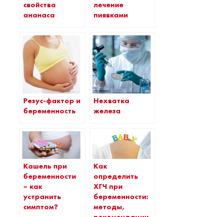
свойства
лечение
ананаса
пиявками
Резус-фактор и
Нехватка
беременность
железа
Кашель при
Как
беременности
определить
– как
ХГЧ при
устранить
беременности:
симптом?
методы,