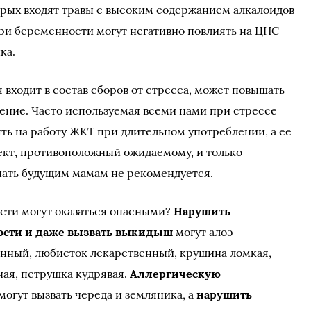
торых входят травы с высоким содержанием алкалоидов
ри беременности могут негативно повлиять на ЦНС
ка.
я входит в состав сборов от стресса, может повышать
ление. Часто используемая всеми нами при стрессе
ть на работу ЖКТ при длительном употреблении, а ее
ект, противоположный ожидаемому, и только
чать будущим мамам не рекомендуется.
сти могут оказаться опасными?
Нарушить
ости и даже вызвать выкидыш
могут алоэ
енный, любисток лекарственный, крушина ломкая,
ная, петрушка кудрявая.
Аллергическую
могут вызвать череда и земляника, а
нарушить