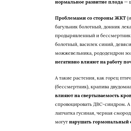
нормальное развитие плода
— ш
Проблемами со стороны ЖКТ
(и
багульник болотный, донник лек
продырявленный и бессмертни
болотный, василек синий, девяс
можжевельника, рододендрон зол
негативно влияют на работу по
А такие растения, как горец пти
(бессмертник), крапива двудомна
влияют на свертываемость кро
спровоцировать ДВС-синдром. А 
лапчатка гусиная, черная сморо
могут
нарушать гормональный