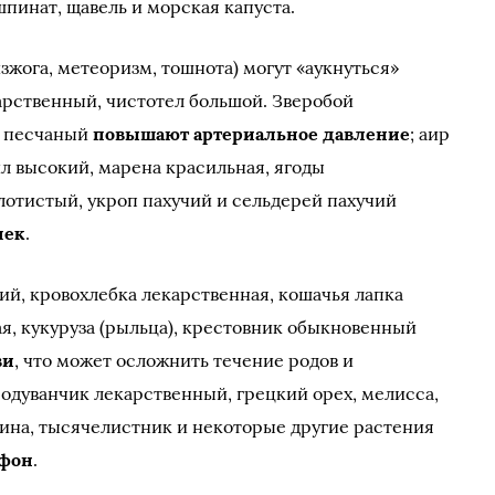
пинат, щавель и морская капуста.
зжога, метеоризм, тошнота) могут «аукнуться»
арственный, чистотел большой. Зверобой
к песчаный
повышают артериальное давление
; аир
ил высокий, марена красильная, ягоды
отистый, укроп пахучий и сельдерей пахучий
чек
.
чий, кровохлебка лекарственная, кошачья лапка
я, кукуруза (рыльца), крестовник обыкновенный
ви
, что может осложнить течение родов и
одуванчик лекарственный, грецкий орех, мелисса,
дина, тысячелистник и некоторые другие растения
 фон
.