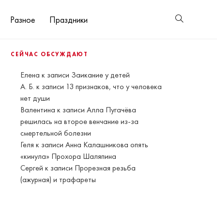
Разное
Праздники
СЕЙЧАС ОБСУЖДАЮТ
Елена
к записи
Заикание у детей
А. Б.
к записи
13 признаков, что у человека
нет души
Валентина
к записи
Алла Пугачёва
решилась на второе венчание из-за
смертельной болезни
Геля
к записи
Анна Калашникова опять
«кинула» Прохора Шаляпина
Сергей
к записи
Прорезная резьба
(ажурная) и трафареты