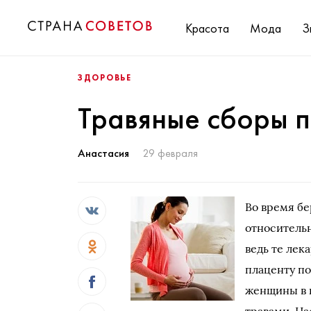
Красота
Мода
З
ЗДОРОВЬЕ
Травяные сборы 
Анастасия
29 февраля
Во время б
относительн
ведь те лек
плаценту по
женщины в 