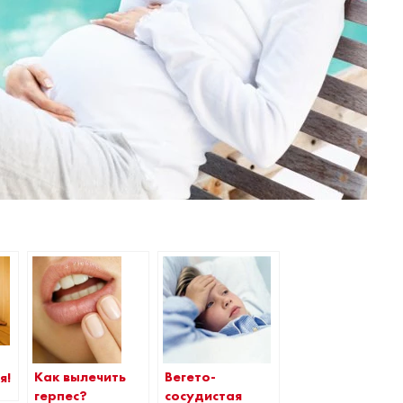
Вегето-
Как вылечить
я!
сосудистая
герпес?