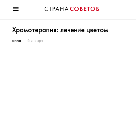
Красота
Хромотерапия: лечение цветом
Мода
Звезды
anna
6 января
Гороскопы
Здоровье
Психология
Хобби
Разное
Праздники