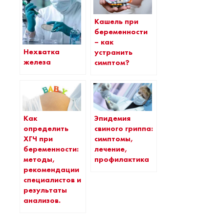
Кашель при
беременности
– как
Нехватка
устранить
железа
симптом?
Как
Эпидемия
определить
свиного гриппа:
ХГЧ при
симптомы,
беременности:
лечение,
методы,
профилактика
рекомендации
специалистов и
результаты
анализов.