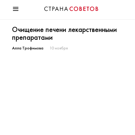
Красота
Очищение печени лекарственными
Мода
препаратами
Звезды
Гороскопы
Алла Трофимова
10 ноября
Здоровье
Психология
Хобби
Разное
Праздники