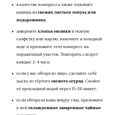
в качестве компресса также подойдёт
кашица из
свежих листьев лопуха или
подорожника
;
заверните
хлопья овсянки
в тканую
салфетку или марлю, намочите в холодной
воде и приложите этот компресс на
поражённый участок. Повторять следует
каждые 2-4 часа;
если у вас обгорело лицо, сделайте себе
маску из тёртого
свежего огурца
. Смойте
её прохладной водой через 15-20 минут;
если обгорела кожа вокруг глаз, приложите
к ней
охлажденные заваренные чайные