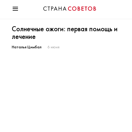
Красота
Солнечные ожоги: первая помощь и
Мода
лечение
Звезды
Гороскопы
Наталья Цимбал
6 июня
Здоровье
Психология
Хобби
Разное
Праздники