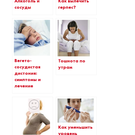
Как вылечить
Алкоголь и
герпес?
сосуды
Вегето-
Тошнота по
сосудистая
утрам
дистония:
симптомы и
лечение
Как уменьшить
уровень