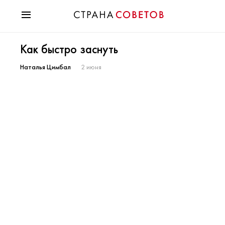
Красота
Как быстро заснуть
Мода
Звезды
Наталья Цимбал
2 июня
Гороскопы
Здоровье
Психология
Хобби
Разное
Праздники