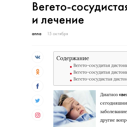
Вегето-сосудиста
и лечение
anna
15 октября
Содержание
Вегето-сосудитая дистон
Вегето-сосудитая дистон
Вегето-сосудистая дисто
Диагноз
«ве
сегодняшний
заболевание
другие вопр