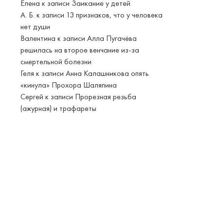
Елена
к записи
Заикание у детей
А. Б.
к записи
13 признаков, что у человека
нет души
Валентина
к записи
Алла Пугачёва
решилась на второе венчание из-за
смертельной болезни
Геля
к записи
Анна Калашникова опять
«кинула» Прохора Шаляпина
Сергей
к записи
Прорезная резьба
(ажурная) и трафареты