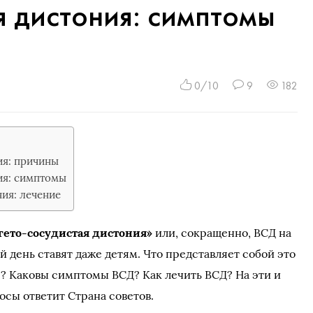
я дистония: симптомы
0/10
9
182
ия: причины
ия: симптомы
ния: лечение
гето-сосудистая дистония»
или, сокращенно, ВСД на
 день ставят даже детям. Что представляет собой это
? Каковы симптомы ВСД? Как лечить ВСД? На эти и
осы ответит Страна советов.