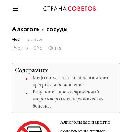
Красота
Алкоголь и сосуды
Мода
Звезды
Vlad
12 января
Гороскопы
0/10
0
148
Здоровье
Психология
Содержание
Хобби
Миф о том, что алкоголь понижает
Разное
артериальное давление
Праздники
Результат – преждевременный
атеросклероз и гипертоническая
болезнь.
Алкогольные напитки
содержат не только