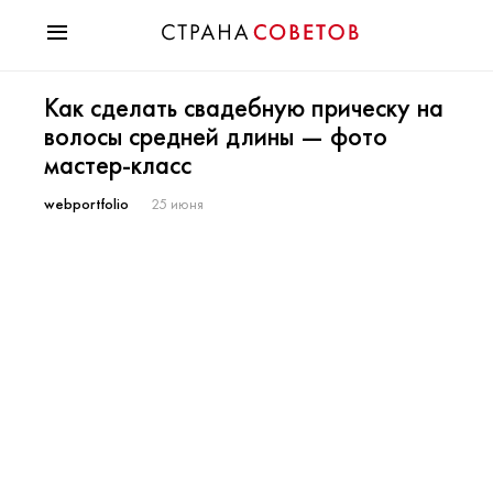
Красота
Как сделать свадебную прическу на
Мода
волосы средней длины — фото
Звезды
мастер-класс
Гороскопы
Здоровье
webportfolio
25 июня
Психология
Хобби
Разное
Праздники