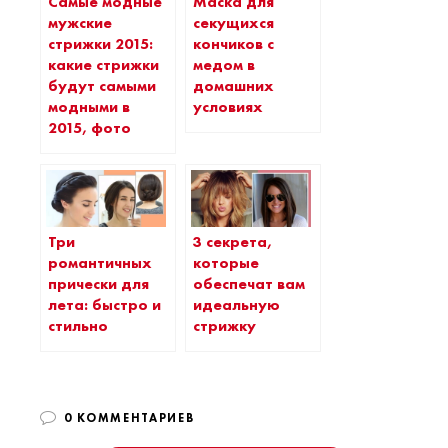
Самые модные
Маска для
мужские
секущихся
стрижки 2015:
кончиков с
какие стрижки
медом в
будут самыми
домашних
модными в
условиях
2015, фото
Три
3 секрета,
романтичных
которые
прически для
обеспечат вам
лета: быстро и
идеальную
стильно
стрижку
0 КОММЕНТАРИЕВ