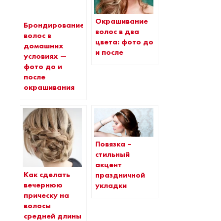
Окрашивание
Брондирование
волос в два
волос в
цвета: фото до
домашних
и после
условиях —
фото до и
после
окрашивания
Повязка –
стильный
акцент
Как сделать
праздничной
вечернюю
укладки
прическу на
волосы
средней длины