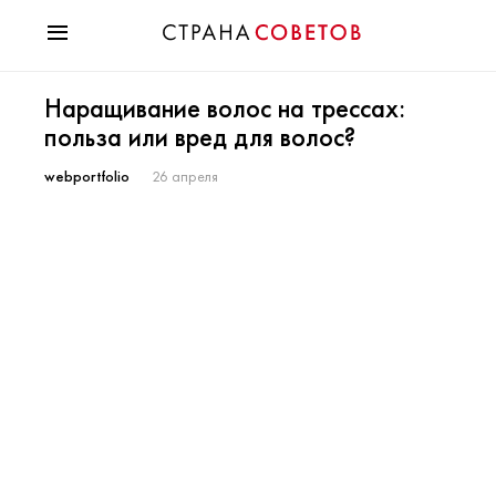
Красота
Наращивание волос на трессах:
Мода
польза или вред для волос?
Звезды
Гороскопы
webportfolio
26 апреля
Здоровье
Психология
Хобби
Разное
Праздники