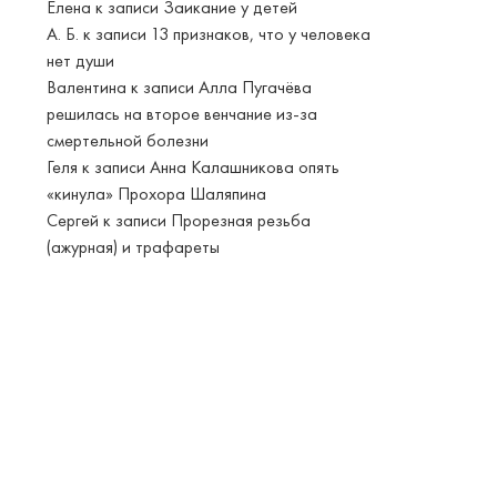
Елена
к записи
Заикание у детей
А. Б.
к записи
13 признаков, что у человека
нет души
Валентина
к записи
Алла Пугачёва
решилась на второе венчание из-за
смертельной болезни
Геля
к записи
Анна Калашникова опять
«кинула» Прохора Шаляпина
Сергей
к записи
Прорезная резьба
(ажурная) и трафареты