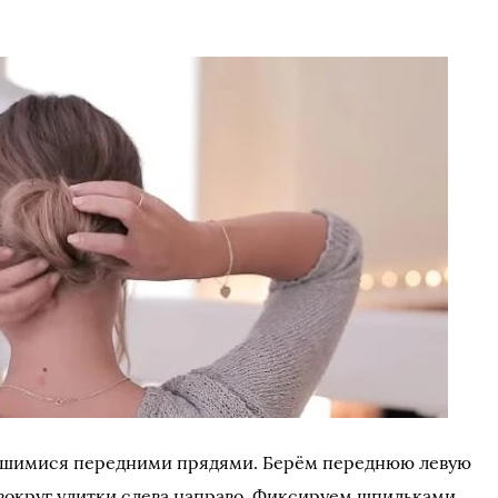
тавшимися передними прядями. Берём переднюю левую
 вокруг улитки слева направо. Фиксируем шпильками.