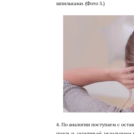
шпильками. (Фото 3.)
4. По аналогии поступаем с ос
прядь и, скрутив её, укладываем