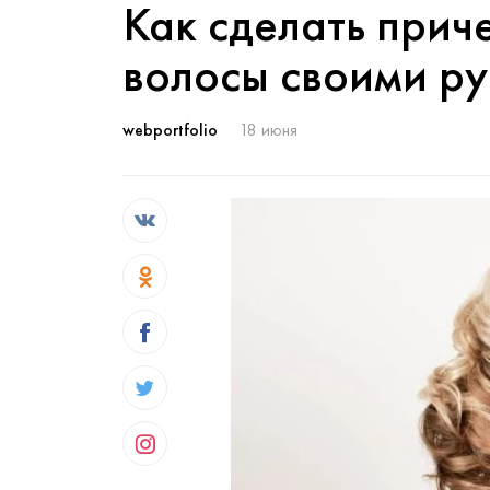
Как сделать прич
волосы своими р
webportfolio
18 июня