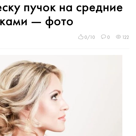
еску пучок на средние
уками — фото
0/10
0
122