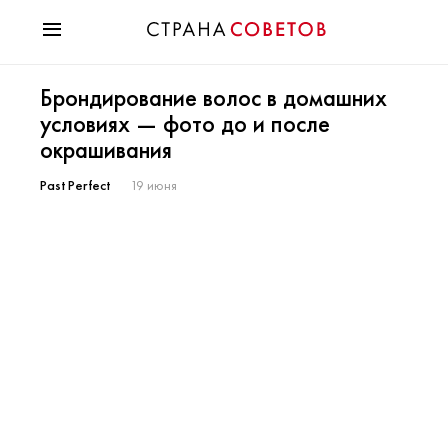
Красота
Брондирование волос в домашних
Мода
условиях — фото до и после
Звезды
окрашивания
Гороскопы
Здоровье
Past Perfect
19 июня
Психология
Хобби
Разное
Праздники