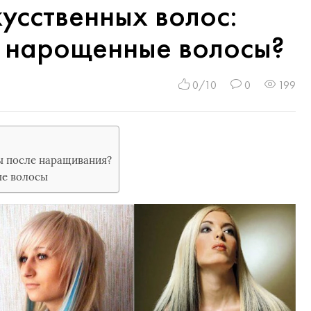
усственных волос:
ь нарощенные волосы?
0/10
0
199
ы после наращивания?
ые волосы