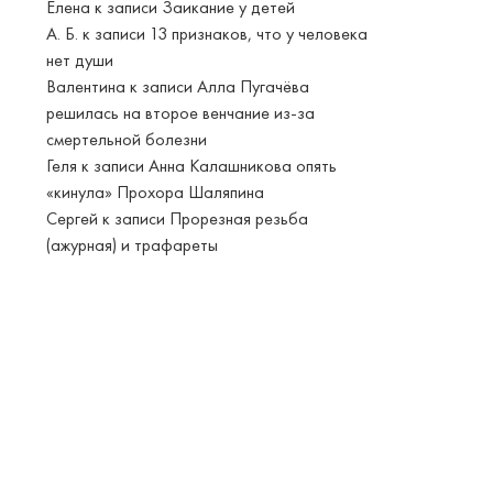
Елена
к записи
Заикание у детей
А. Б.
к записи
13 признаков, что у человека
нет души
Валентина
к записи
Алла Пугачёва
решилась на второе венчание из-за
смертельной болезни
Геля
к записи
Анна Калашникова опять
«кинула» Прохора Шаляпина
Сергей
к записи
Прорезная резьба
(ажурная) и трафареты