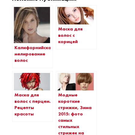
Маска для
волос с
корицей
Калифорнийское
мелирование
волос
Маска для
Модные
волос с перцем.
короткие
Рецепты
стрижки, Зима
красоты
2015: фото
самых
стильных
стрижек на